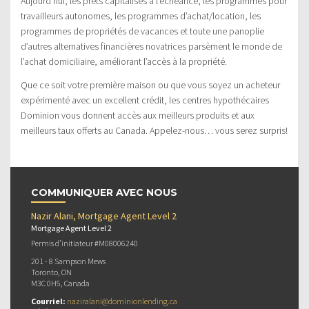
Aujourd’hui, les prêts capitalisés à l’échéance, les programmes pour
travailleurs autonomes, les programmes d’achat/location, les
programmes de propriétés de vacances et toute une panoplie
d’autres alternatives financières novatrices parsèment le monde de
l’achat domiciliaire, améliorant l’accès à la propriété.
Que ce soit votre première maison ou que vous soyez un acheteur
expérimenté avec un excellent crédit, les centres hypothécaires
Dominion vous donnent accès aux meilleurs produits et aux
meilleurs taux offerts au Canada. Appelez-nous… vous serez surpris!
COMMUNIQUER AVEC NOUS
Nazir Alani, Mortgage Agent Level 2
Mortgage Agent Level 2
Permis d’initiateur #M08006240
201 - 8 Sampson Mews
Toronto, ON
M3C 0H5, Canada
Courriel:
naziralani@dominionlending.ca